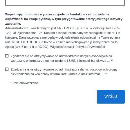
Wypełniając formularz wyrażasz zgodę na kontakt w celu udzielenia
odpowiedzi na Twoje pytanie, w tym przygotowanie oferty jeśli tego dotyczy
zapytanie.
Administratorem Twoich danych jest UNI-TRUCK Sp. z o.o. w Zielonej Górze (65-
120), al. Zjednoczenia 128. Kontakt z inspektorem danych: rodo@uni-truck.eu lub
listownie. Dane przetwarzane będą w celu udzielenia odpowiedzi na Twoje pytania
(art. 6 ust. 1 lit. f RODO), a także w celach marketingowych jeśli wyraziłeś na to
zgodę (art. 6 ust.1 lit a RODO). Więcej informacji:
Polityka Prywatności
.
Zgadzam się na otrzymywanie od administratora danych osobowych na
wskazany w formularzu numer telefonu i SMS, informacji handlowyc
...
Zgadzam się na otrzymywanie od administratora danych osobowych drogą
elektroniczną na wskazany w formularzu adres e-mail, informac
...
* Pole obowiązkowe
WYŚLIJ