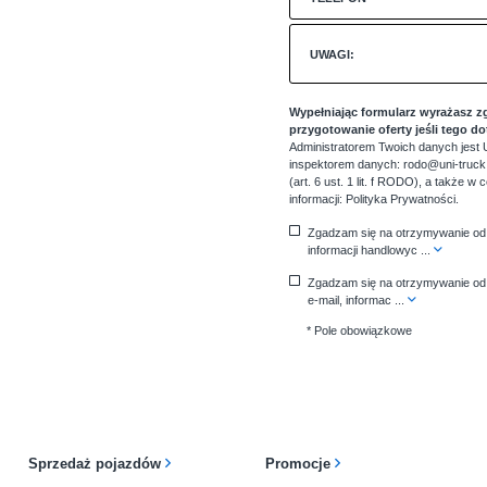
UWAGI:
Wypełniając formularz wyrażasz z
przygotowanie oferty jeśli tego d
Administratorem Twoich danych jest U
inspektorem danych: rodo@uni-truck.
(art. 6 ust. 1 lit. f RODO), a także w
informacji:
Polityka Prywatności
.
Zgadzam się na otrzymywanie od 
informacji handlowyc
...
Zgadzam się na otrzymywanie od 
e-mail, informac
...
* Pole obowiązkowe
Sprzedaż pojazdów
Promocje