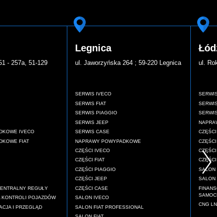
Legnica
Łód
51 - 257a, 51-129
ul. Jaworzyńska 264 ; 59-220 Legnica
ul. Ro
SERWIS IVECO
SERWIS
SERWIS FIAT
SERWIS
SERWIS PIAGGIO
SERWIS
SERWIS JEEP
NAPRA
DKOWE IVECO
SERWIS CASE
CZĘŚCI
KOWE FIAT
NAPRAWY POWYPADKOWE
CZĘŚCI
CZĘŚCI IVECO
CZĘŚCI
CZĘŚCI FIAT
CZĘŚC
CZĘŚCI PIAGGIO
SALON
CZĘŚCI JEEP
SALON 
CENTRALNY REGUŁY
CZĘŚCI CASE
FINANS
SAMOC
 KONTROLI POJAZDÓW
SALON IVECO
CNG LN
ACJA I PRZEGLĄD
SALON FIAT PROFESSIONAL
SALON FIAT