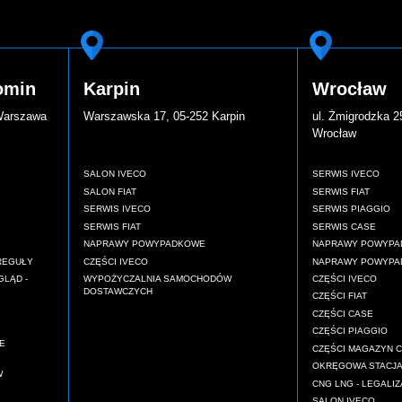
omin
Karpin
Wrocław
 Warszawa
Warszawska 17, 05-252 Karpin
ul. Żmigrodzka 2
Wrocław
SALON IVECO
SERWIS IVECO
SALON FIAT
SERWIS FIAT
SERWIS IVECO
SERWIS PIAGGIO
SERWIS FIAT
SERWIS CASE
NAPRAWY POWYPADKOWE
NAPRAWY POWYPA
REGUŁY
CZĘŚCI IVECO
NAPRAWY POWYPAD
GLĄD -
WYPOŻYCZALNIA SAMOCHODÓW
CZĘŚCI IVECO
DOSTAWCZYCH
CZĘŚCI FIAT
CZĘŚCI CASE
CZĘŚCI PIAGGIO
E
CZĘŚCI MAGAZYN 
OKRĘGOWA STACJA
W
CNG LNG - LEGALIZ
SALON IVECO