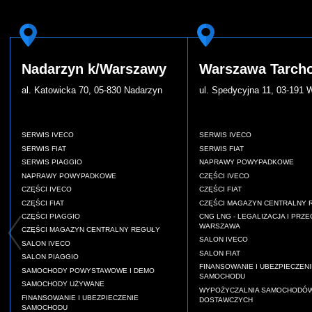
Nadarzyn k/Warszawy
Warszawa Tarch
al. Katowicka 70, 05-830 Nadarzyn
ul. Spedycyjna 11, 03-191
SERWIS IVECO
SERWIS IVECO
SERWIS FIAT
SERWIS FIAT
SERWIS PIAGGIO
NAPRAWY POWYPADKOWE
NAPRAWY POWYPADKOWE
CZĘŚCI IVECO
CZĘŚCI IVECO
CZĘŚCI FIAT
CZĘŚCI FIAT
CZĘŚCI MAGAZYN CENTRALNY 
CZĘŚCI PIAGGIO
CNG LNG - LEGALIZACJA I PRZE
WARSZAWA
CZĘŚCI MAGAZYN CENTRALNY REGUŁY
SALON IVECO
SALON IVECO
SALON FIAT
SALON PIAGGIO
FINANSOWANIE I UBEZPIECZENI
SAMOCHODY POWYSTAWOWE I DEMO
SAMOCHODU
SAMOCHODY UŻYWANE
WYPOŻYCZALNIA SAMOCHODÓ
FINANSOWANIE I UBEZPIECZENIE
DOSTAWCZYCH
SAMOCHODU