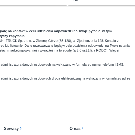
godę na kontakt w celu udzielenia odpowiedzi na Twoje pytanie, w tym
otyczy zapytanie.
NI-TRUCK Sp. z o.o. w Zielonej Górze (65-120), al. Zjednoczenia 128. Kontakt z
eu lub listownie. Dane przetwarzane będą w celu udzielenia odpowiedzi na Twoje pytania
 celach marketingowych jeśli wyraziłeś na to zgodę (art. 6 ust.1 lit a RODO). Więcej
administratora danych osobowych na wskazany w formularzu numer telefonu i SMS,
administratora danych osobowych drogą elektroniczną na wskazany w formularzu adres
Serwisy
O nas