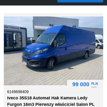
99 000
PLN
netto
6149698409
Iveco 35S18 Automat Hak Kamera Ledy
Furgon 16m3 Pierwszy właściciel Salon PL