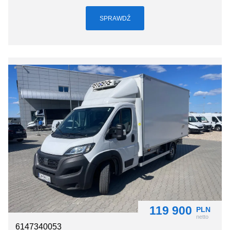
SPRAWDŹ
119 900
PLN
netto
6147340053