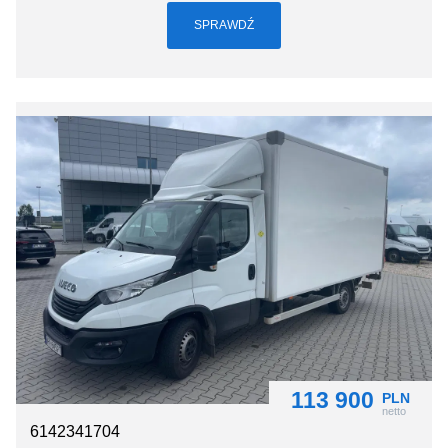
SPRAWDŹ
113 900
PLN
netto
6142341704