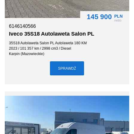
145 900
PLN
netto
6146140566
Iveco 35S18 Autolaweta Salon PL
35S18 Autolaweta Salon PL Autolaweta 180 KM
2023 / 101 357 km / 2998 cm3 / Diesel
Karpin (Mazowieckie)
SPRAWDŹ