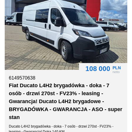
108 000
PLN
netto
6149570638
Fiat Ducato L4H2 brygadówka - doka - 7
osób - drzwi 270st - FV23% - leasing -
Gwarancja! Ducato L4H2 brygadowe -
BRYGADÓWKA - GWARANCJA - ASO - super
stan
Ducato L4H2 brygadówka - doka - 7 osób - drzwi 270st - FV23% -
leasing - Gwarancja! Doka 140 KM