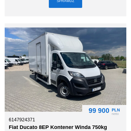
SPRAWDŹ
99 900
PLN
netto
6147924371
Fiat Ducato 8EP Kontener Winda 750kg