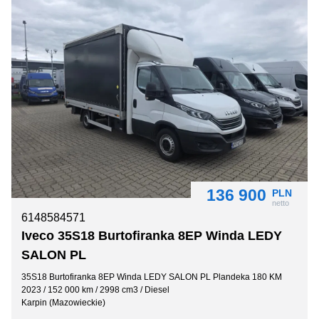
136 900
PLN
netto
6148584571
Iveco 35S18 Burtofiranka 8EP Winda LEDY
SALON PL
35S18 Burtofiranka 8EP Winda LEDY SALON PL Plandeka 180 KM
2023 / 152 000 km / 2998 cm3 / Diesel
Karpin (Mazowieckie)