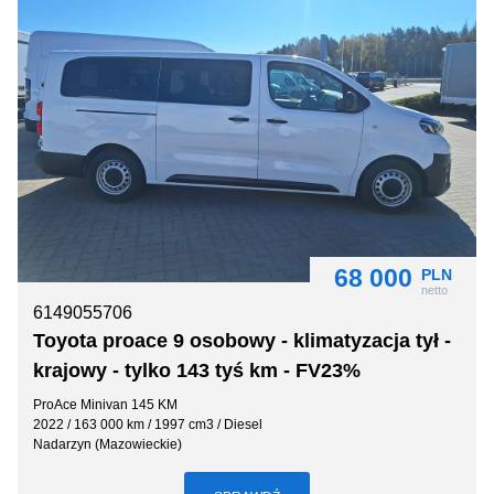
68 000
PLN
netto
6149055706
Toyota proace 9 osobowy - klimatyzacja tył -
krajowy - tylko 143 tyś km - FV23%
ProAce Minivan 145 KM
2022 / 163 000 km / 1997 cm3 / Diesel
Nadarzyn (Mazowieckie)