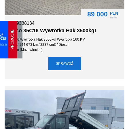
89 000
PLN
netto
6149338134
Iveco 35C16 Wywrotka Hak 3500kg!
PROMOCJE
35C16 Wywrotka Hak 3500kg! Wywrotka 160 KM
2019 / 144 673 km / 2287 cm3 / Diesel
Karpin (Mazowieckie)
SPRAWDŹ