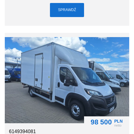
SPRAWDŹ
98 500
PLN
netto
6149394081