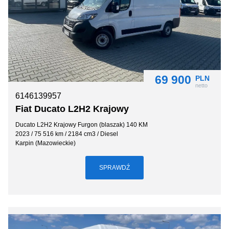
69 900
PLN
netto
6146139957
Fiat Ducato L2H2 Krajowy
Ducato L2H2 Krajowy Furgon (blaszak) 140 KM
2023 / 75 516 km / 2184 cm3 / Diesel
Karpin (Mazowieckie)
SPRAWDŹ