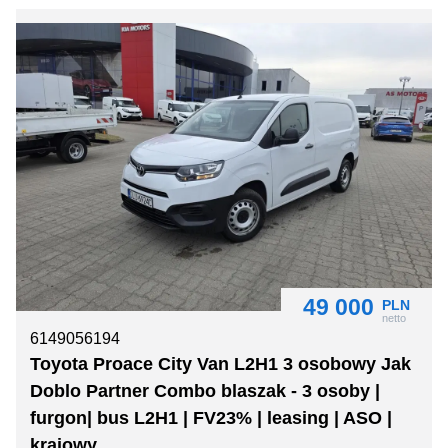
49 000
PLN
netto
6149056194
Toyota Proace City Van L2H1 3 osobowy Jak
Doblo Partner Combo blaszak - 3 osoby |
furgon| bus L2H1 | FV23% | leasing | ASO |
krajowy