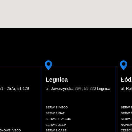
Legnica
Łód
51 - 257a, 51-129
ul. Jaworzyńska 264 ; 59-220 Legnica
ul. Ro
SERWIS IVECO
SERWIS
SERWIS FIAT
SERWIS
SERWIS PIAGGIO
SERWIS
SERWIS JEEP
NAPRA
DKOWE IVECO
SERWIS CASE
CZĘŚCI