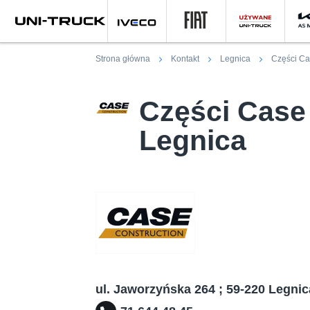
Strona główna
Kontakt
Legnica
Części C
KUP SAMOCHÓD
SERWIS I CZĘŚCI
Części Case 
PROMOCJE
O NAS
Legnica
KONTAKT
ul. Jaworzyńska 264 ; 59-220 Legnic