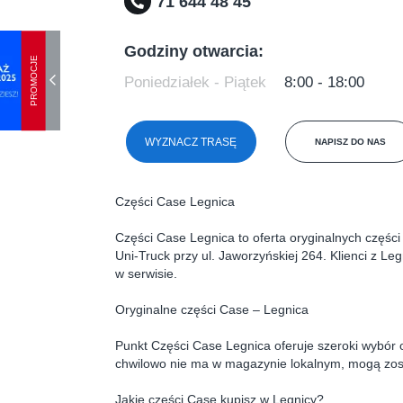
71 644 48 45
Godziny otwarcia:
PROMOCJE
Poniedziałek - Piątek
8:00 - 18:00
WYZNACZ TRASĘ
NAPISZ DO NAS
Części Case Legnica
Części Case Legnica to oferta oryginalnych czę
Uni‑Truck przy ul. Jaworzyńskiej 264. Klienci z Leg
w serwisie.
Oryginalne części Case – Legnica
Punkt Części Case Legnica oferuje szeroki wybór o
chwilowo nie ma w magazynie lokalnym, mogą zos
Jakie części Case kupisz w Legnicy?