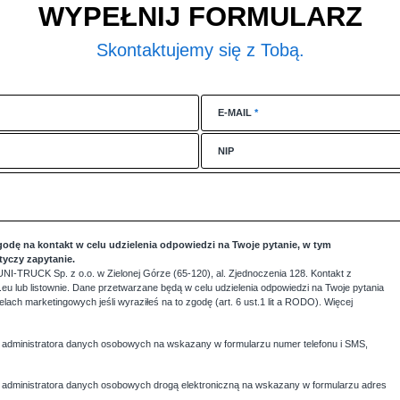
WYPEŁNIJ FORMULARZ
Skontaktujemy się z Tobą.
E-MAIL
*
NIP
godę na kontakt w celu udzielenia odpowiedzi na Twoje pytanie, w tym
otyczy zapytanie.
NI-TRUCK Sp. z o.o. w Zielonej Górze (65-120), al. Zjednoczenia 128. Kontakt z
eu lub listownie. Dane przetwarzane będą w celu udzielenia odpowiedzi na Twoje pytania
 celach marketingowych jeśli wyraziłeś na to zgodę (art. 6 ust.1 lit a RODO). Więcej
administratora danych osobowych na wskazany w formularzu numer telefonu i SMS,
administratora danych osobowych drogą elektroniczną na wskazany w formularzu adres