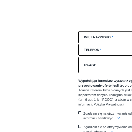
IMIĘ I NAZWISKO
*
TELEFON
*
UWAGI:
Wypełniając formularz wyrażasz z
przygotowanie oferty jeśli tego d
Administratorem Twoich danych jest U
inspektorem danych: rodo@uni-truck.
(art. 6 ust. 1 lit. f RODO), a także w
informacji:
Polityka Prywatności
.
Zgadzam się na otrzymywanie od 
informacji handlowyc
...
Zgadzam się na otrzymywanie od 
e-mail, informac
...