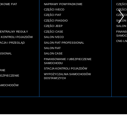
KOWE FIAT
NAPRAWY POWYPADKOWE
CZĘŚCI
CZĘŚCI IVECO
CZĘŚCI
CZĘŚCI FIAT
CZĘŚC
CZĘŚCI PIAGGIO
SALON
CZĘŚCI JEEP
SALON 
CENTRALNY REGUŁY
CZĘŚCI CASE
FINANS
SAMOC
 KONTROLI POJAZDÓW
SALON IVECO
CNG LN
ACJA I PRZEGLĄD
SALON FIAT PROFESSIONAL
SALON FIAT
SSIONAL
SALON CASE
FINANSOWANIE I UBEZPIECZENIE
SAMOCHODU
STACJA KONTROLI POJAZDÓW
ANE
WYPOŻYCZALNIA SAMOCHODÓW
BEZPIECZENIE
DOSTAWCZYCH
SAMOCHODÓW