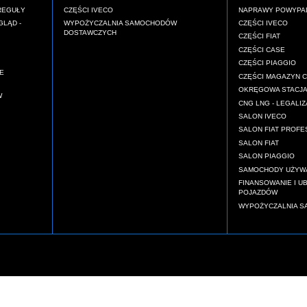
REGUŁY
CZĘŚCI IVECO
NAPRAWY POWYPAD
GLĄD -
WYPOŻYCZALNIA SAMOCHODÓW
CZĘŚCI IVECO
DOSTAWCZYCH
CZĘŚCI FIAT
CZĘŚCI CASE
CZĘŚCI PIAGGIO
E
CZĘŚCI MAGAZYN 
OKRĘGOWA STACJA
W
CNG LNG - LEGALIZ
SALON IVECO
SALON FIAT PROFE
SALON FIAT
SALON PIAGGIO
SAMOCHODY UŻYW
FINANSOWANIE I U
POJAZDÓW
WYPOŻYCZALNIA 