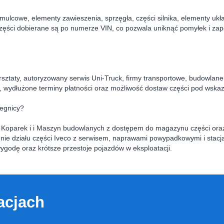
e hamulcowe, elementy zawieszenia, sprzęgła, części silnika, elementy u
 Części dobierane są po numerze VIN, co pozwala uniknąć pomyłek i 
rsztaty, autoryzowany serwis Uni‑Truck, firmy transportowe, budowlan
y, wydłużone terminy płatności oraz możliwość dostaw części pod wska
egnicy?
is Koparek i i Maszyn budowlanych z dostępem do magazynu części or
ie działu części Iveco z serwisem, naprawami powypadkowymi i stacją
godę oraz krótsze przestoje pojazdów w eksploatacji.
acjach