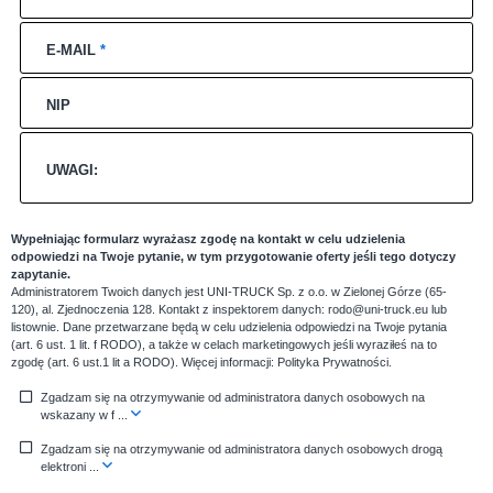
E-MAIL
*
NIP
UWAGI:
Wypełniając formularz wyrażasz zgodę na kontakt w celu udzielenia
odpowiedzi na Twoje pytanie, w tym przygotowanie oferty jeśli tego dotyczy
zapytanie.
Administratorem Twoich danych jest UNI-TRUCK Sp. z o.o. w Zielonej Górze (65-
120), al. Zjednoczenia 128. Kontakt z inspektorem danych: rodo@uni-truck.eu lub
listownie. Dane przetwarzane będą w celu udzielenia odpowiedzi na Twoje pytania
(art. 6 ust. 1 lit. f RODO), a także w celach marketingowych jeśli wyraziłeś na to
zgodę (art. 6 ust.1 lit a RODO). Więcej informacji:
Polityka Prywatności
.
Zgadzam się na otrzymywanie od administratora danych osobowych na
wskazany w f
...
Zgadzam się na otrzymywanie od administratora danych osobowych drogą
elektroni
...