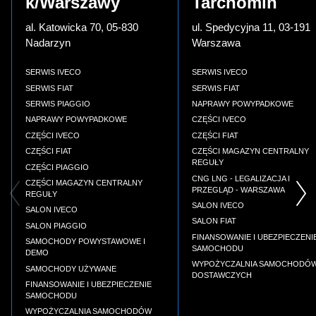
k/Warszawy
Tarchomin
al. Katowicka 70, 05-830
ul. Spedycyjna 11, 03-191
Nadarzyn
Warszawa
SERWIS IVECO
SERWIS IVECO
SERWIS FIAT
SERWIS FIAT
SERWIS PIAGGIO
NAPRAWY POWYPADKOWE
NAPRAWY POWYPADKOWE
CZĘŚCI IVECO
CZĘŚCI IVECO
CZĘŚCI FIAT
CZĘŚCI FIAT
CZĘŚCI MAGAZYN CENTRALNY
REGUŁY
CZĘŚCI PIAGGIO
CNG LNG - LEGALIZACJA I
CZĘŚCI MAGAZYN CENTRALNY
PRZEGLĄD - WARSZAWA
REGUŁY
SALON IVECO
SALON IVECO
SALON FIAT
SALON PIAGGIO
FINANSOWANIE I UBEZPIECZENI
SAMOCHODY POWYSTAWOWE I
SAMOCHODU
DEMO
WYPOŻYCZALNIA SAMOCHODÓ
SAMOCHODY UŻYWANE
DOSTAWCZYCH
FINANSOWANIE I UBEZPIECZENIE
SAMOCHODU
WYPOŻYCZALNIA SAMOCHODÓW