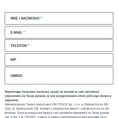
IMIĘ I NAZWISKO
*
E-MAIL
*
TELEFON
*
NIP
UWAGI:
Wypełniając formularz wyrażasz zgodę na kontakt w celu udzielenia
odpowiedzi na Twoje pytanie, w tym przygotowanie oferty jeśli tego dotyczy
zapytanie.
Administratorem Twoich danych jest UNI-TRUCK Sp. z o.o. w Zielonej Górze (65-
120), al. Zjednoczenia 128. Kontakt z inspektorem danych: rodo@uni-truck.eu lub
listownie. Dane przetwarzane będą w celu udzielenia odpowiedzi na Twoje pytania
(art. 6 ust. 1 lit. f RODO), a także w celach marketingowych jeśli wyraziłeś na to