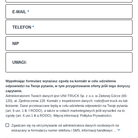
E-MAIL
*
TELEFON
*
NIP
UWAGI:
Wypełniając formularz wyrażasz zgodę na kontakt w celu udzielenia
odpowiedzi na Twoje pytanie, w tym przygotowanie oferty jeśli tego dotyczy
zapytanie.
Administratorem Twoich danych jest UNI-TRUCK Sp. z o.o. w Zielonej Górze (65-
120), al. Zjednoczenia 128. Kontakt z inspektorem danych: rodo@uni-truck.eu lub
listownie. Dane przetwarzane będą w celu udzielenia odpowiedzi na Twoje pytania
(art. 6 ust. 1 lit. f RODO), a także w celach marketingowych jeśli wyraziłeś na to
zgodę (art. 6 ust.1 lit a RODO). Więcej informacji:
Polityka Prywatności
.
Zgadzam się na otrzymywanie od administratora danych osobowych na
wskazany w formularzu numer telefonu i SMS, informacji handlowyc
...