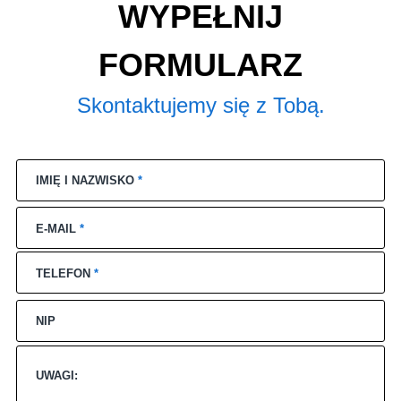
WYPEŁNIJ
FORMULARZ
Skontaktujemy się z Tobą.
IMIĘ I NAZWISKO
*
E-MAIL
*
TELEFON
*
NIP
UWAGI: