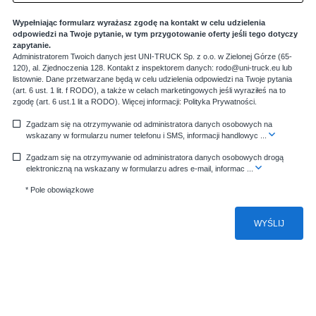
Wypełniając formularz wyrażasz zgodę na kontakt w celu udzielenia
odpowiedzi na Twoje pytanie, w tym przygotowanie oferty jeśli tego dotyczy
zapytanie.
Administratorem Twoich danych jest UNI-TRUCK Sp. z o.o. w Zielonej Górze (65-
120), al. Zjednoczenia 128. Kontakt z inspektorem danych: rodo@uni-truck.eu lub
listownie. Dane przetwarzane będą w celu udzielenia odpowiedzi na Twoje pytania
(art. 6 ust. 1 lit. f RODO), a także w celach marketingowych jeśli wyraziłeś na to
zgodę (art. 6 ust.1 lit a RODO). Więcej informacji:
Polityka Prywatności
.
Zgadzam się na otrzymywanie od administratora danych osobowych na
wskazany w formularzu numer telefonu i SMS, informacji handlowyc
...
Zgadzam się na otrzymywanie od administratora danych osobowych drogą
elektroniczną na wskazany w formularzu adres e-mail, informac
...
* Pole obowiązkowe
WYŚLIJ