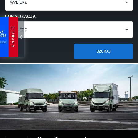
WYBIERZ
LOKALIZACJA
PROMOCJE
WYBIERZ
SZUKAJ