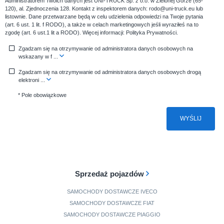
Administratorem Twoich danych jest UNI-TRUCK Sp. z o.o. w Zielonej Górze (65-
120), al. Zjednoczenia 128. Kontakt z inspektorem danych: rodo@uni-truck.eu lub
listownie. Dane przetwarzane będą w celu udzielenia odpowiedzi na Twoje pytania
(art. 6 ust. 1 lit. f RODO), a także w celach marketingowych jeśli wyraziłeś na to
zgodę (art. 6 ust.1 lit a RODO). Więcej informacji:
Polityka Prywatności
.
Zgadzam się na otrzymywanie od administratora danych osobowych na
wskazany w f
...
Zgadzam się na otrzymywanie od administratora danych osobowych drogą
elektroni
...
* Pole obowiązkowe
WYŚLIJ
Sprzedaż pojazdów
SAMOCHODY DOSTAWCZE IVECO
SAMOCHODY DOSTAWCZE FIAT
SAMOCHODY DOSTAWCZE PIAGGIO