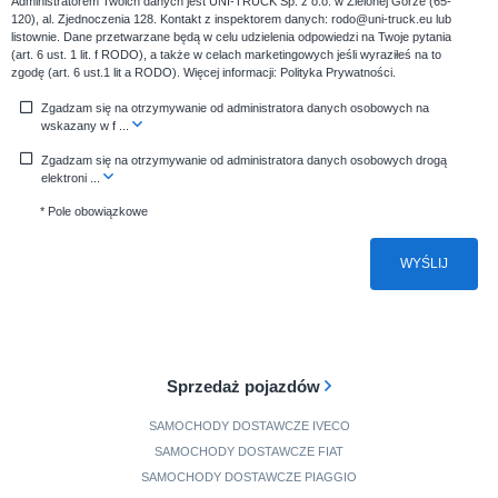
Administratorem Twoich danych jest UNI-TRUCK Sp. z o.o. w Zielonej Górze (65-
120), al. Zjednoczenia 128. Kontakt z inspektorem danych: rodo@uni-truck.eu lub
listownie. Dane przetwarzane będą w celu udzielenia odpowiedzi na Twoje pytania
(art. 6 ust. 1 lit. f RODO), a także w celach marketingowych jeśli wyraziłeś na to
zgodę (art. 6 ust.1 lit a RODO). Więcej informacji:
Polityka Prywatności
.
Zgadzam się na otrzymywanie od administratora danych osobowych na
wskazany w f
...
Zgadzam się na otrzymywanie od administratora danych osobowych drogą
elektroni
...
* Pole obowiązkowe
WYŚLIJ
Sprzedaż pojazdów
SAMOCHODY DOSTAWCZE IVECO
SAMOCHODY DOSTAWCZE FIAT
SAMOCHODY DOSTAWCZE PIAGGIO