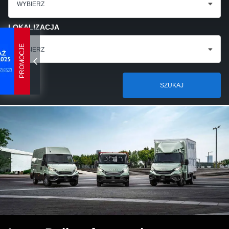
WYBIERZ
LOKALIZACJA
PROMOCJE
WYBIERZ
SZUKAJ