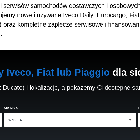
 i serwisów samochodów dostawczych i osobowych m
emy nowe i używane Iveco Daily, Eurocargo, Fiat
ety) oraz kompletne zaplecze serwisowe i finansow
.
Iveco, Fiat lub Piaggio
dla si
t Ducato) i lokalizację, a pokażemy Ci dostępne 
MARKA
WYBIERZ