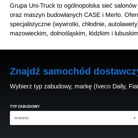
Grupa Uni‑Truck to ogólnopolska sieć salonów
oraz maszyn budowlanych CASE i Merlo. Oferuj
specjalistyczne (wywrotki, chłodnie, autolaw
mazowieckim, dolnośląskim, łódzkim i lubuskim
Znajdź samochód dostawczy 
Wybierz typ zabudowy, markę (Iveco Daily, Fia
TYP ZABUDOWY
WYBIERZ