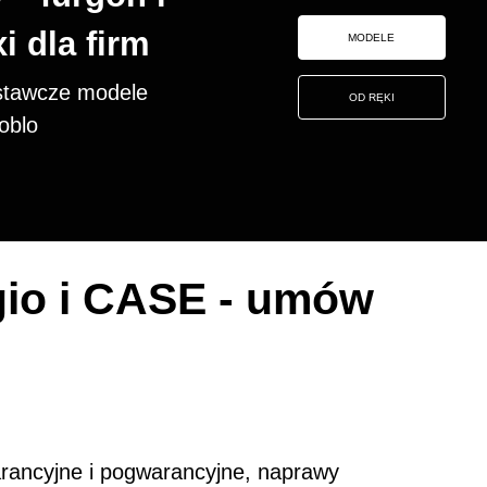
i dla firm
MODELE
stawcze modele
OD RĘKI
oblo
gio i CASE - umów
rancyjne i pogwarancyjne, naprawy