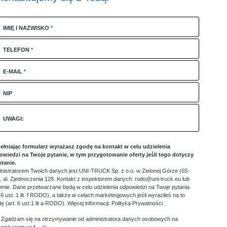
IMIĘ I NAZWISKO
*
TELEFON
*
E-MAIL
*
NIP
UWAGI:
ełniając formularz wyrażasz zgodę na kontakt w celu udzielenia
owiedzi na Twoje pytanie, w tym przygotowanie oferty jeśli tego dotyczy
ytanie.
nistratorem Twoich danych jest UNI-TRUCK Sp. z o.o. w Zielonej Górze (65-
, al. Zjednoczenia 128. Kontakt z inspektorem danych: rodo@uni-truck.eu lub
ownie. Dane przetwarzane będą w celu udzielenia odpowiedzi na Twoje pytania
. 6 ust. 1 lit. f RODO), a także w celach marketingowych jeśli wyraziłeś na to
ę (art. 6 ust.1 lit a RODO). Więcej informacji:
Polityka Prywatności
.
Zgadzam się na otrzymywanie od administratora danych osobowych na