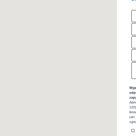
Wyp
odp
zap
Admi
120)
list
(art
zgod