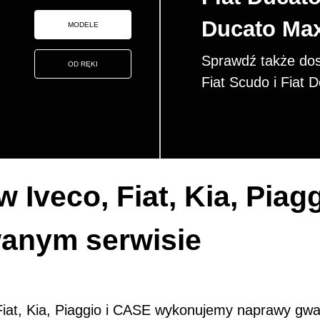
Ducato Max
MODELE
Sprawdź także do
OD RĘKI
Fiat Scudo i Fiat D
Iveco, Fiat, Kia, Piag
wanym serwisie
iat, Kia, Piaggio i CASE wykonujemy naprawy gwa