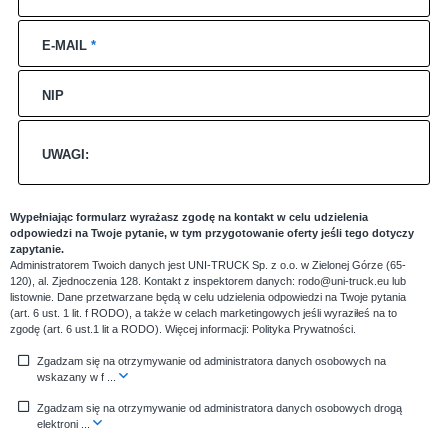
E-MAIL
*
NIP
UWAGI:
Wypełniając formularz wyrażasz zgodę na kontakt w celu udzielenia
odpowiedzi na Twoje pytanie, w tym przygotowanie oferty jeśli tego dotyczy
zapytanie.
Administratorem Twoich danych jest UNI-TRUCK Sp. z o.o. w Zielonej Górze (65-
120), al. Zjednoczenia 128. Kontakt z inspektorem danych: rodo@uni-truck.eu lub
listownie. Dane przetwarzane będą w celu udzielenia odpowiedzi na Twoje pytania
(art. 6 ust. 1 lit. f RODO), a także w celach marketingowych jeśli wyraziłeś na to
zgodę (art. 6 ust.1 lit a RODO). Więcej informacji:
Polityka Prywatności
.
Zgadzam się na otrzymywanie od administratora danych osobowych na
wskazany w f
...
Zgadzam się na otrzymywanie od administratora danych osobowych drogą
elektroni
...