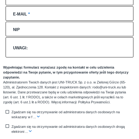
E-MAIL
*
NIP
UWAGI:
Wypełniając formularz wyrażasz zgodę na kontakt w celu udzielenia
odpowiedzi na Twoje pytanie, w tym przygotowanie oferty jeśli tego dotyczy
zapytanie.
Administratorem Twoich danych jest UNI-TRUCK Sp. z o.o. w Zielonej Górze (65-
120), al. Zjednoczenia 128. Kontakt z inspektorem danych: rodo@uni-truck.eu lub
listownie. Dane przetwarzane będą w celu udzielenia odpowiedzi na Twoje pytania
(art. 6 ust. 1 lit. f RODO), a także w celach marketingowych jeśli wyraziłeś na to
zgodę (art. 6 ust.1 lit a RODO). Więcej informacji:
Polityka Prywatności
.
Zgadzam się na otrzymywanie od administratora danych osobowych na
wskazany w f
...
Zgadzam się na otrzymywanie od administratora danych osobowych drogą
elektroni
...