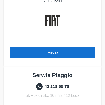
7:30 - 15:00
WIĘCEJ
Serwis Piaggio
42 218 55 76
ul. Rokicińska 168, 92-412 Łódź