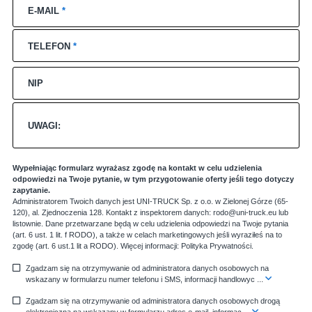
E-MAIL
*
TELEFON
*
NIP
UWAGI:
Wypełniając formularz wyrażasz zgodę na kontakt w celu udzielenia
odpowiedzi na Twoje pytanie, w tym przygotowanie oferty jeśli tego dotyczy
zapytanie.
Administratorem Twoich danych jest UNI-TRUCK Sp. z o.o. w Zielonej Górze (65-
120), al. Zjednoczenia 128. Kontakt z inspektorem danych: rodo@uni-truck.eu lub
listownie. Dane przetwarzane będą w celu udzielenia odpowiedzi na Twoje pytania
(art. 6 ust. 1 lit. f RODO), a także w celach marketingowych jeśli wyraziłeś na to
zgodę (art. 6 ust.1 lit a RODO). Więcej informacji:
Polityka Prywatności
.
Zgadzam się na otrzymywanie od administratora danych osobowych na
wskazany w formularzu numer telefonu i SMS, informacji handlowyc
...
Zgadzam się na otrzymywanie od administratora danych osobowych drogą
elektroniczną na wskazany w formularzu adres e-mail, informac
...