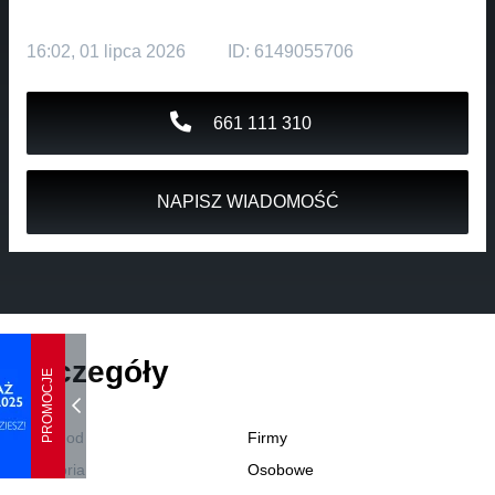
16:02, 01 lipca 2026
ID: 6149055706
661 111 310
NAPISZ WIADOMOŚĆ
Szczegóły
PROMOCJE
Oferta od
Firmy
Kategoria
Osobowe