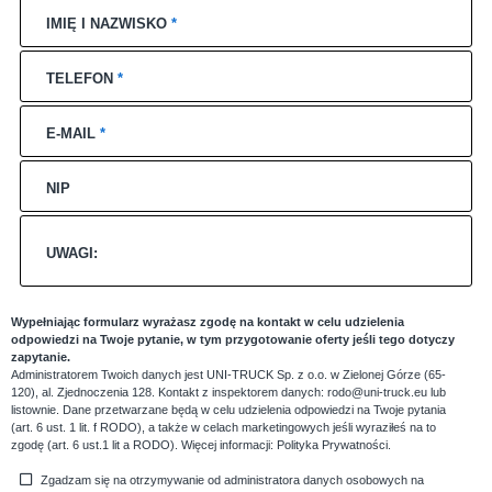
IMIĘ I NAZWISKO
*
TELEFON
*
E-MAIL
*
NIP
UWAGI:
Wypełniając formularz wyrażasz zgodę na kontakt w celu udzielenia
odpowiedzi na Twoje pytanie, w tym przygotowanie oferty jeśli tego dotyczy
zapytanie.
Administratorem Twoich danych jest UNI-TRUCK Sp. z o.o. w Zielonej Górze (65-
120), al. Zjednoczenia 128. Kontakt z inspektorem danych: rodo@uni-truck.eu lub
listownie. Dane przetwarzane będą w celu udzielenia odpowiedzi na Twoje pytania
(art. 6 ust. 1 lit. f RODO), a także w celach marketingowych jeśli wyraziłeś na to
zgodę (art. 6 ust.1 lit a RODO). Więcej informacji:
Polityka Prywatności
.
Zgadzam się na otrzymywanie od administratora danych osobowych na