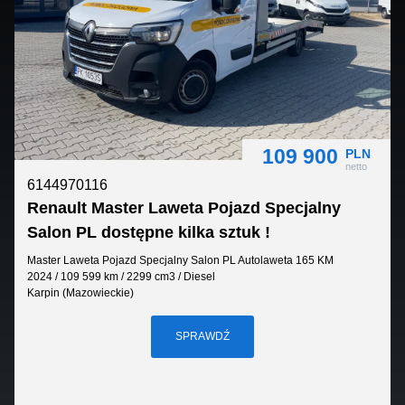
Cena:
68 000 zł netto
Faktura VAT 23% - kupujący nie płaci 2% PCC
Posiadamy również inne samochody w sprzedaży!
sprawdź
uzywane.uni-truck.eu
───────────────────────────────────────
109 900
Finansowanie i rozliczenie:
PLN
netto
• Leasing, kredyt, pożyczka
6144970116
• Obsługa również dla klientów w BIK i KRD
Renault Master Laweta Pojazd Specjalny
• Przyjmujemy auta w rozliczeniu - bezpłatna wycena!
Salon PL dostępne kilka sztuk !
───────────────────────────────────────
Master Laweta Pojazd Specjalny Salon PL Autolaweta 165 KM
2024 / 109 599 km / 2299 cm3 / Diesel
W celu uzyskania szczegółowych informacji i oferty,
Karpin (Mazowieckie)
zapraszam do kontaktu Grzesiek 661 111 310
SPRAWDŹ