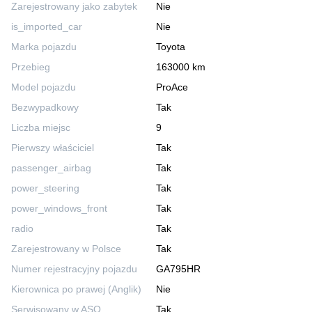
Zarejestrowany jako zabytek
Nie
is_imported_car
Nie
Marka pojazdu
Toyota
Przebieg
163000 km
Model pojazdu
ProAce
Bezwypadkowy
Tak
Liczba miejsc
9
Pierwszy właściciel
Tak
passenger_airbag
Tak
power_steering
Tak
power_windows_front
Tak
radio
Tak
Zarejestrowany w Polsce
Tak
Numer rejestracyjny pojazdu
GA795HR
Kierownica po prawej (Anglik)
Nie
Serwisowany w ASO
Tak