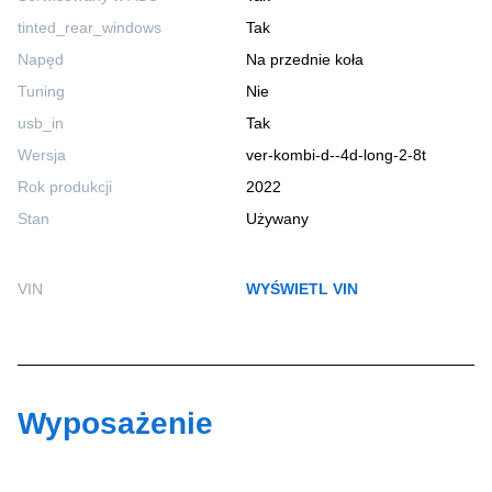
tinted_rear_windows
Tak
Napęd
Na przednie koła
Tuning
Nie
usb_in
Tak
Wersja
ver-kombi-d--4d-long-2-8t
Rok produkcji
2022
Stan
Używany
VIN
WYŚWIETL VIN
Wyposażenie