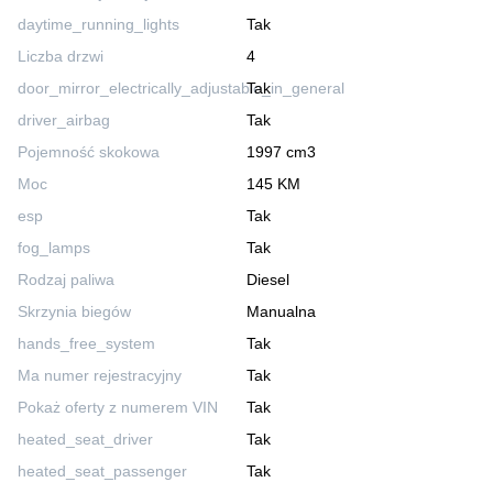
daytime_running_lights
Tak
Liczba drzwi
4
door_mirror_electrically_adjustable_in_general
Tak
driver_airbag
Tak
Pojemność skokowa
1997 cm3
Moc
145 KM
esp
Tak
fog_lamps
Tak
Rodzaj paliwa
Diesel
Skrzynia biegów
Manualna
hands_free_system
Tak
Ma numer rejestracyjny
Tak
Pokaż oferty z numerem VIN
Tak
heated_seat_driver
Tak
heated_seat_passenger
Tak