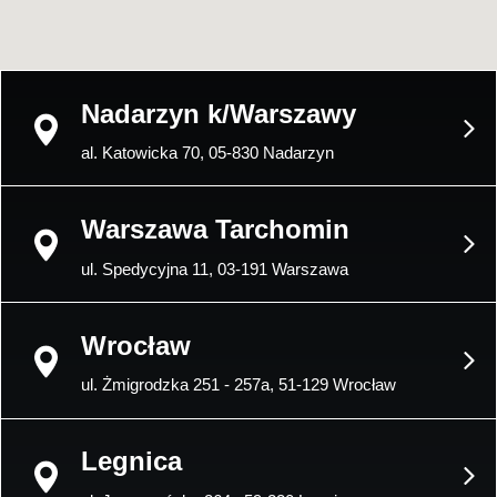
CHCESZ DOWIEDZIEĆ SIĘ WIĘCEJ ZADZWOŃ
723 112 130
Nadarzyn k/Warszawy
Niniejsze ogłoszenie jest wyłącznie informacją handlową i
al. Katowicka 70, 05-830 Nadarzyn
nie stanowi oferty w myśl art. 66, § 1. Kodeksu Cywilnego.
Sprzedający nie odpowiada za ewentualne błędy lub
nieaktualność ogłoszenia.
Warszawa Tarchomin
ul. Spedycyjna 11, 03-191 Warszawa
Wrocław
ul. Żmigrodzka 251 - 257a, 51-129 Wrocław
Legnica