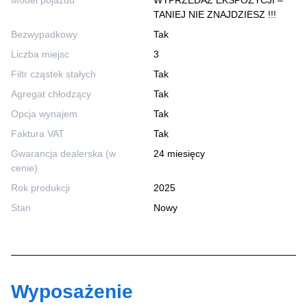
Model pojazdu
WYPRZEDAŻ EKSPOZYCJI –
TANIEJ NIE ZNAJDZIESZ !!!
Bezwypadkowy
Tak
Liczba miejsc
3
Filtr cząstek stałych
Tak
Agregat chłodzący
Tak
Opcja wynajem
Tak
Faktura VAT
Tak
Gwarancja dealerska (w
24 miesięcy
cenie)
Rok produkcji
2025
Stan
Nowy
Wyposażenie