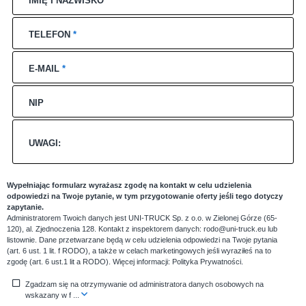
TELEFON
*
E-MAIL
*
NIP
UWAGI:
Wypełniając formularz wyrażasz zgodę na kontakt w celu udzielenia
odpowiedzi na Twoje pytanie, w tym przygotowanie oferty jeśli tego dotyczy
zapytanie.
Administratorem Twoich danych jest UNI-TRUCK Sp. z o.o. w Zielonej Górze (65-
120), al. Zjednoczenia 128. Kontakt z inspektorem danych: rodo@uni-truck.eu lub
listownie. Dane przetwarzane będą w celu udzielenia odpowiedzi na Twoje pytania
(art. 6 ust. 1 lit. f RODO), a także w celach marketingowych jeśli wyraziłeś na to
zgodę (art. 6 ust.1 lit a RODO). Więcej informacji:
Polityka Prywatności
.
Zgadzam się na otrzymywanie od administratora danych osobowych na
wskazany w f
...