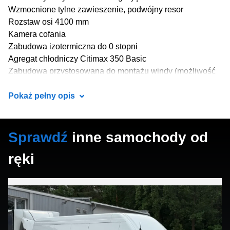
Wzmocnione tylne zawieszenie, podwójny resor
Rozstaw osi 4100 mm
Kamera cofania
Zabudowa izotermiczna do 0 stopni
Agregat chłodniczy Citimax 350 Basic
Zabudowa przystosowana do montażu windy (możliwość
zamontowania pilota wewnątrz zabudowy)
Wymiary wewnętrzne zabudowy: 4200 x 2100 x 2000 mm
Pokaż pełny opis
Wyposażenie pojazdu:
Sprawdź
inne samochody od
PAKIET CONFORT Plus:
ręki
System infotainment NAVI MY IVECO z wyświetlaczem
10-calowym
Kierownica obszyta skórą
Ławka pasażerów stała 2-osobowa z rozkładanym
stolikiem, pasy bezpieczeństwa 3-punktowe
Szerokie lusterka do zabudowy 2,35 m