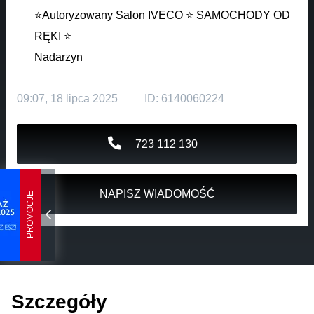
⭐Autoryzowany Salon IVECO ⭐ SAMOCHODY OD
RĘKI ⭐
Nadarzyn
09:07, 18 lipca 2025
ID: 6140060224
723 112 130
NAPISZ WIADOMOŚĆ
PROMOCJE
Szczegóły