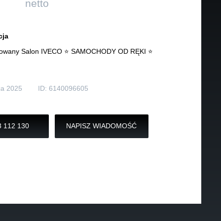
netto
Inne
cja
zowany Salon IVECO ⭐ SAMOCHODY OD RĘKI ⭐
n
ca 2025
ID: 6140096605
 112 130
NAPISZ WIADOMOŚĆ