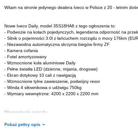
Witam na stronie jedynego dealera Iveco w Polsce z 20 - letnim do
Nowe Iveco Daily, model 35S18HA8 z tego ogłoszenia to:
- Podwozie na kołach pojedynczych, legendarna odporność na przeła
- Silnik o pojemności 3.0l z łańcuchem rozrządu o mocy 176km (EU
- Niezawodna automatyczna skrzynia biegów firmy ZF
- Kamera cofania
- Fotel amortyzowany
- Wzmocnione koła aluminiowe Daily
- Pełne światła LED (dzienne, mijania, drogowe)
- Ekran dotykowy 10 cali z nawigacją
- Wzmocnione tylne zawieszenie, podwójny resor
- Winda 4 siłownikowa o udźwigu 750kg
- Wymiary wewnętrzne: 4200 x 2200 x 2200 mm
Wyposażenie pojazdu:
PAKIET CONFORT Plus oraz STYLE:
• System Infotainment NAVI MY IVECO z wyświetlaczem 10-calowy
Pokaż pełny opis
• Kierownica obszyta skórą
• Ławka pasażerów stała 2-osobowa z rozkładanym stolikiem, pasy