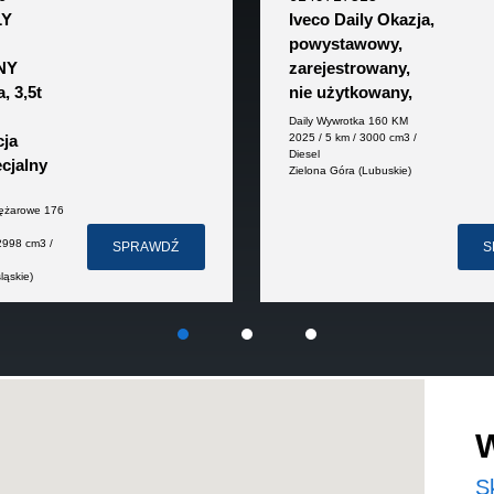
LY
Iveco Daily Okazja,
ch osi
powystawowy,
stabilności
NY
zarejestrowany,
ym hamowaniu
, 3,5t
nie użytkowany,
Daily Wywrotka 160 KM
2025 / 5 km / 3000 cm3 /
ja
Diesel
cjalny
Zielona Góra (Lubuskie)
niższych cenach
ężarowe 176
2998 cm3 /
SPRAWDŹ
S
ląskie)
i oferty w myśl art. 66, § 1. Kodeksu Cywilnego. Sprzedający
S