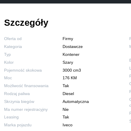
Szczegóły
Oferta od
Firmy
Kategoria
Dostawcze
Typ
Kontener
Kolor
Szary
Pojemność skokowa
3000 cm3
F
Moc
176 KM
Możliwość finansowania
Tak
Rodzaj paliwa
Diesel
Skrzynia biegów
Automatyczna
Ma numer rejestracyjny
Nie
Leasing
Tak
Marka pojazdu
Iveco