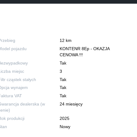
Przebieg
12 km
Model pojazdu
KONTENR 8Ep - OKAZJA
CENOWA !!!
Bezwypadkowy
Tak
Liczba miejsc
3
iltr cząstek stałych
Tak
Opcja wynajem
Tak
Faktura VAT
Tak
Gwarancja dealerska (w
24 miesięcy
cenie)
Rok produkcji
2025
Stan
Nowy