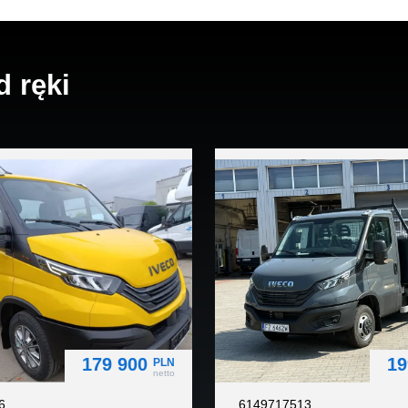
 ręki
arcie lędźwiowe, podłokietnik)
179 900
19
PLN
netto
6
6149717513