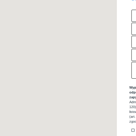
Wyp
odp
zap
Admi
120)
list
(art
zgod