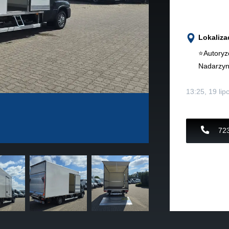
Lokaliza
⭐Autory
Nadarzy
13:25, 19 lip
723