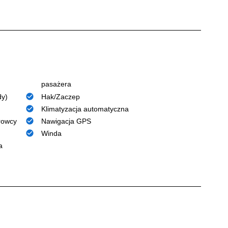
pasażera
dy)
Hak/Zaczep
Klimatyzacja automatyczna
rowcy
Nawigacja GPS
Winda
a