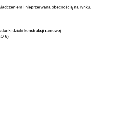
świadczeniem i nieprzerwana obecnością na rynku.
dunki dzięki konstrukcji ramowej
RO 6)
m
 bezpieczeństwa 3-punktowe