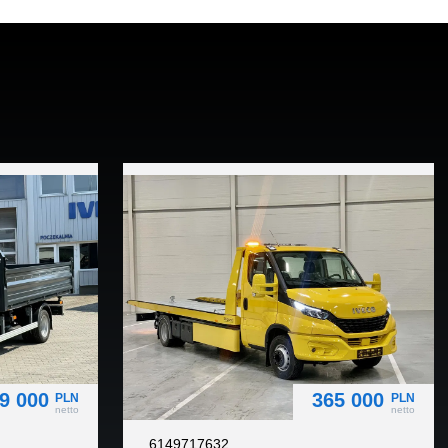
9 000
365 000
PLN
PLN
netto
netto
6149717632