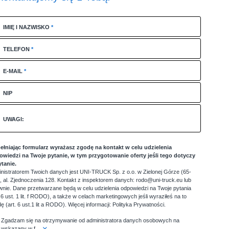
IMIĘ I NAZWISKO
*
TELEFON
*
E-MAIL
*
NIP
UWAGI:
ełniając formularz wyrażasz zgodę na kontakt w celu udzielenia
owiedzi na Twoje pytanie, w tym przygotowanie oferty jeśli tego dotyczy
ytanie.
nistratorem Twoich danych jest UNI-TRUCK Sp. z o.o. w Zielonej Górze (65-
, al. Zjednoczenia 128. Kontakt z inspektorem danych: rodo@uni-truck.eu lub
ownie. Dane przetwarzane będą w celu udzielenia odpowiedzi na Twoje pytania
. 6 ust. 1 lit. f RODO), a także w celach marketingowych jeśli wyraziłeś na to
ę (art. 6 ust.1 lit a RODO). Więcej informacji:
Polityka Prywatności
.
Zgadzam się na otrzymywanie od administratora danych osobowych na
wskazany w f
...