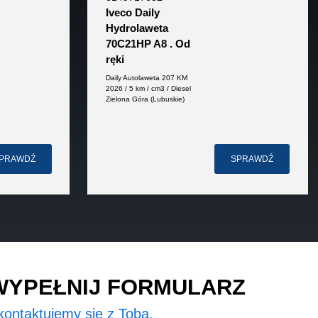
Iveco Daily
Hydrolaweta
70C21HP A8 . Od
ręki
Daily Autolaweta 207 KM
2026 / 5 km / cm3 / Diesel
Zielona Góra (Lubuskie)
PRAWDŹ
SPRAWDŹ
WYPEŁNIJ FORMULARZ
kontaktujemy się z Tobą.