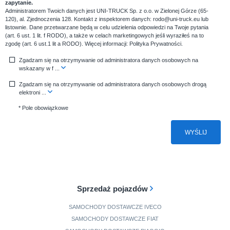
zapytanie.
Administratorem Twoich danych jest UNI-TRUCK Sp. z o.o. w Zielonej Górze (65-
120), al. Zjednoczenia 128. Kontakt z inspektorem danych: rodo@uni-truck.eu lub
listownie. Dane przetwarzane będą w celu udzielenia odpowiedzi na Twoje pytania
(art. 6 ust. 1 lit. f RODO), a także w celach marketingowych jeśli wyraziłeś na to
zgodę (art. 6 ust.1 lit a RODO). Więcej informacji:
Polityka Prywatności
.
Zgadzam się na otrzymywanie od administratora danych osobowych na
wskazany w f
...
Zgadzam się na otrzymywanie od administratora danych osobowych drogą
elektroni
...
* Pole obowiązkowe
WYŚLIJ
Sprzedaż pojazdów
SAMOCHODY DOSTAWCZE IVECO
SAMOCHODY DOSTAWCZE FIAT