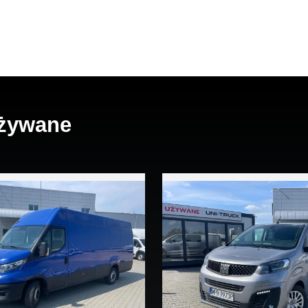
anie znaków, aktywny asystent hamowania, kontrola zjazdu i
żywane
ostek lodu
owskazy LED
skóry ekologicznej, elementy wnętrza lakierowane na wysoki
ją
ego hamowania z 3 trybami pracy: miejskim, pozamiejskim,