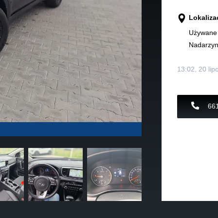
Lokaliza
Używane 
Nadarzy
13:02, 20 lip
661