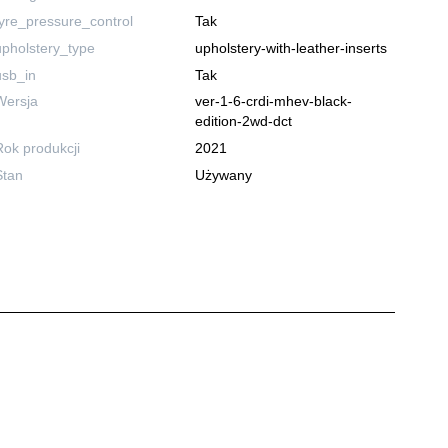
tyre_pressure_control
Tak
upholstery_type
upholstery-with-leather-inserts
usb_in
Tak
Wersja
ver-1-6-crdi-mhev-black-
edition-2wd-dct
Rok produkcji
2021
Stan
Używany