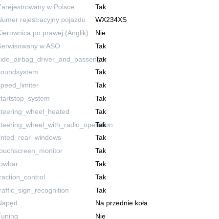
Zarejestrowany w Polsce
Tak
Numer rejestracyjny pojazdu
WX234XS
Kierownica po prawej (Anglik)
Nie
Serwisowany w ASO
Tak
side_airbag_driver_and_passenger
Tak
soundsystem
Tak
speed_limiter
Tak
startstop_system
Tak
steering_wheel_heated
Tak
steering_wheel_with_radio_operation
Tak
tinted_rear_windows
Tak
touchscreen_monitor
Tak
towbar
Tak
traction_control
Tak
traffic_sign_recognition
Tak
Napęd
Na przednie koła
Tuning
Nie