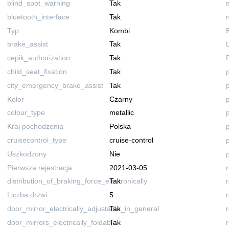
blind_spot_warning
Tak
bluetooth_interface
Tak
Typ
Kombi
brake_assist
Tak
cepik_authorization
Tak
child_seat_fixation
Tak
city_emergency_brake_assist
Tak
Kolor
Czarny
colour_type
metallic
Kraj pochodzenia
Polska
cruisecontrol_type
cruise-control
Uszkodzony
Nie
Pierwsza rejestracja
2021-03-05
distribution_of_braking_force_electronically
Tak
Liczba drzwi
5
door_mirror_electrically_adjustable_in_general
Tak
door_mirrors_electrically_foldable
Tak