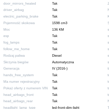
door_mirrors_heated
Tak
driver_airbag
Tak
electric_parking_brake
Tak
Pojemność skokowa
1598 cm3
Moc
136 KM
esp
Tak
fog_lamps
Tak
follow_me_home
Tak
Rodzaj paliwa
Diesel
Skrzynia biegów
Automatyczna
Generacja
IV (2016-)
hands_free_system
Tak
Ma numer rejestracyjny
Tak
Pokaż oferty z numerem VIN
Tak
head_airbags_front
Tak
head_airbags_rear
Tak
headlight_lamp_type
led-front-dim-light