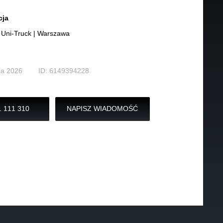
Inne
cja
Uni-Truck | Warszawa
n
ca 2026
ID: 6149394228
 111 310
NAPISZ WIADOMOŚĆ