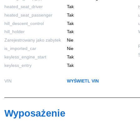
heated_seat_driver
Tak
heated_seat_passenger
Tak
hill_descent_control
Tak
hill_holder
Tak
Zarejestrowany jako zabytek
Nie
is_imported_car
Nie
keyless_engine_start
Tak
keyless_entry
Tak
VIN
WYŚWIETL VIN
Wyposażenie