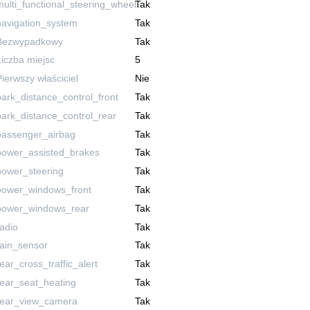
multi_functional_steering_wheel
Tak
navigation_system
Tak
Bezwypadkowy
Tak
Liczba miejsc
5
Pierwszy właściciel
Nie
park_distance_control_front
Tak
park_distance_control_rear
Tak
passenger_airbag
Tak
power_assisted_brakes
Tak
power_steering
Tak
power_windows_front
Tak
power_windows_rear
Tak
radio
Tak
rain_sensor
Tak
rear_cross_traffic_alert
Tak
rear_seat_heating
Tak
rear_view_camera
Tak