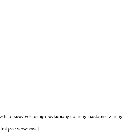
───────────────────────────────────
 finansowy w leasingu, wykupiony do firmy, następnie z firmy
książce serwisowej.
───────────────────────────────────