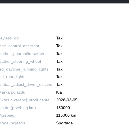
keyless_go
Tak
lane_control_assistant
Tak
leather_gearshifterswitch
Tak
leather_steering_wheel
Tak
led_daytime_running_lights
Tak
led_rear_lights
Tak
lumbar_adjust_driver_electric
Tak
Marka pojazdu
Kia
Okres gwarancji producenta
2028-03-05
lub do (przebieg km)
150000
Przebieg
115000 km
Model pojazdu
Sportage