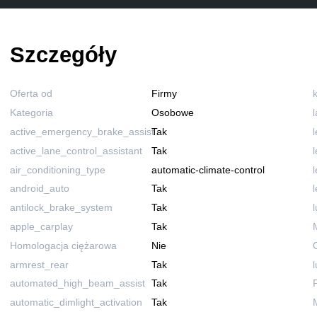
Szczegóły
Oferta od
Firmy
Kategoria
Osobowe
active_emergency_brake_assist
Tak
active_lane_control_assistant
Tak
air_conditioning_type
automatic-climate-control
android_auto
Tak
antilock_brake_system
Tak
apple_carplay
Tak
Homologacja ciężarowa
Nie
armrest_rear
Tak
automated_high_beam_assist
Tak
automatic_dimlight_activation
Tak