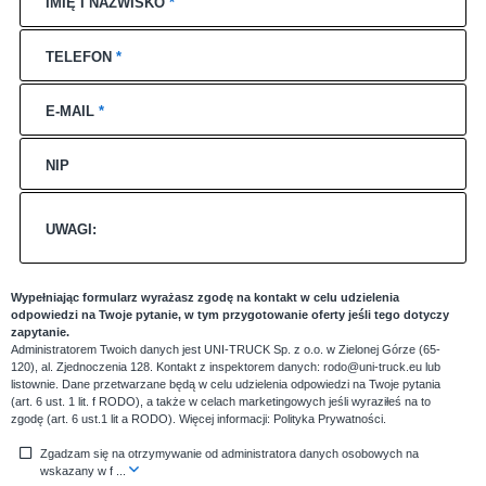
IMIĘ I NAZWISKO
*
TELEFON
*
E-MAIL
*
NIP
UWAGI:
Wypełniając formularz wyrażasz zgodę na kontakt w celu udzielenia
odpowiedzi na Twoje pytanie, w tym przygotowanie oferty jeśli tego dotyczy
zapytanie.
Administratorem Twoich danych jest UNI-TRUCK Sp. z o.o. w Zielonej Górze (65-
120), al. Zjednoczenia 128. Kontakt z inspektorem danych: rodo@uni-truck.eu lub
listownie. Dane przetwarzane będą w celu udzielenia odpowiedzi na Twoje pytania
(art. 6 ust. 1 lit. f RODO), a także w celach marketingowych jeśli wyraziłeś na to
zgodę (art. 6 ust.1 lit a RODO). Więcej informacji:
Polityka Prywatności
.
Zgadzam się na otrzymywanie od administratora danych osobowych na
wskazany w f
...