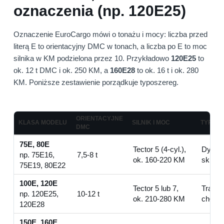
oznaczenia (np. 120E25)
Oznaczenie EuroCargo mówi o tonażu i mocy: liczba przed
literą E to orientacyjny DMC w tonach, a liczba po E to moc
silnika w KM podzielona przez 10. Przykładowo
120E25
to
ok. 12 t DMC i ok. 250 KM, a
160E28
to ok. 16 t i ok. 280
KM. Poniższe zestawienie porządkuje typoszereg.
ORIENTACYJNE
KLASA MODELU
SILNIK I MOC
TYPOW
DMC
75E, 80E
Tector 5 (4-cyl.),
Dystry
np. 75E16,
7,5-8 t
ok. 160-220 KM
skrzyn
75E19, 80E22
100E, 120E
Tector 5 lub 7,
Transp
np. 120E25,
10-12 t
ok. 210-280 KM
chłodn
120E28
150E, 160E