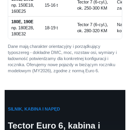
Tector 7 (6-cyl.),
Cięższ
np. 150E18,
15-16 t
ok. 250-300 KM
zabudo
160E25
180E, 190E
Tector 7 (6-cyl.),
Najcię
np. 180E28,
18-19 t
ok. 280-320 KM
komuna
180E32
Dane mają charakter orientacyjny i porządkujący
typoszereg - dokładne DMC, moc, rozstaw osi, wymiary i
ładowność potwierdzamy dla konkretnej konfiguracji i
rocznika. Oferujemy nowe pojazdy w bieżącym roczniku
modelowym (MY2026), zgodne z normą Euro 6.
SILNIK, KABINA I NAPĘD
Tector Euro 6, kabina i