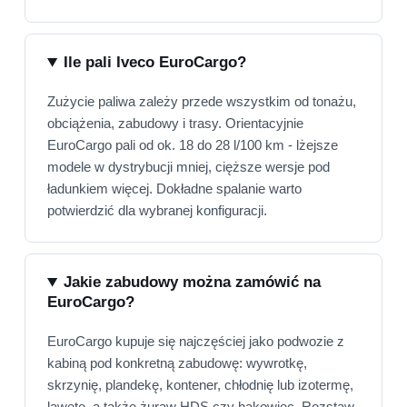
Ile pali Iveco EuroCargo?
Zużycie paliwa zależy przede wszystkim od tonażu,
obciążenia, zabudowy i trasy. Orientacyjnie
EuroCargo pali od ok. 18 do 28 l/100 km - lżejsze
modele w dystrybucji mniej, cięższe wersje pod
ładunkiem więcej. Dokładne spalanie warto
potwierdzić dla wybranej konfiguracji.
Jakie zabudowy można zamówić na
EuroCargo?
EuroCargo kupuje się najczęściej jako podwozie z
kabiną pod konkretną zabudowę: wywrotkę,
skrzynię, plandekę, kontener, chłodnię lub izotermę,
lawetę, a także żuraw HDS czy hakowiec. Rozstaw