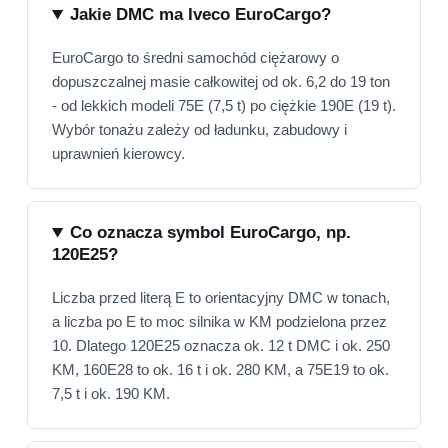
Jakie DMC ma Iveco EuroCargo?
EuroCargo to średni samochód ciężarowy o
dopuszczalnej masie całkowitej od ok. 6,2 do 19 ton
- od lekkich modeli 75E (7,5 t) po ciężkie 190E (19 t).
Wybór tonażu zależy od ładunku, zabudowy i
uprawnień kierowcy.
Co oznacza symbol EuroCargo, np.
120E25?
Liczba przed literą E to orientacyjny DMC w tonach,
a liczba po E to moc silnika w KM podzielona przez
10. Dlatego 120E25 oznacza ok. 12 t DMC i ok. 250
KM, 160E28 to ok. 16 t i ok. 280 KM, a 75E19 to ok.
7,5 t i ok. 190 KM.